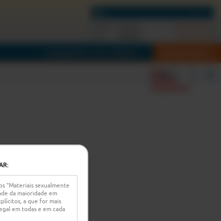
Estado:
Anónimo
(Iniciar sessão)
0
token
Tens:
(Obter mais)
REGISTAR
TRANSMITIR A TUA CÂMARA
Error
Filtros
loading
component
AR:
 os "Materiais sexualmente
idade da maioridade em
lícitos, a que for mais
r legal em todas e em cada