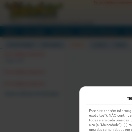
Error loading compone
O ATO DE TE MASTURBARES ENQUANTO CONVERSAS ONLINE
INÍCIO
DESCOBRIR
HASHTAGS
EVENTOS PRIVADOS
SE
EM DESTAQUE
MULHERES
HOMENS
CASAIS
TRANS
Error loading component
Limpar tudo
Error loading component
Error loading component
Outras câmaras em destaque:
TE
Este site contém informaçõ
explícitos"). NÃO continue
todas e em cada uma das ju
alta (a "Maioridade"), (ii)
uma das comunidades em qu