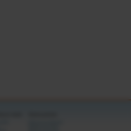
xual, para proporcionar
nal (comummente conhecida
o meu consentimento de
 assinatura e a
tas por estado
Câmaras gratuitas
ivados
Câmaras em destaque
Câmaras femininas
ming
Câmaras masculinas