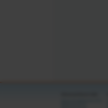
como adulto, vê-los
Os vídeos e as imag
educação sexual e 
Entendo que fornece
Aceito que este ac
como a "Lei e-Sign"
vinculação aos term
manifestação do me
Assinado:
                        /s/ 
Câmaras gratuitas por idade
Câmaras de adolescentes (18+)
Câmaras de 18 a 21
Câmaras de 20 a 30