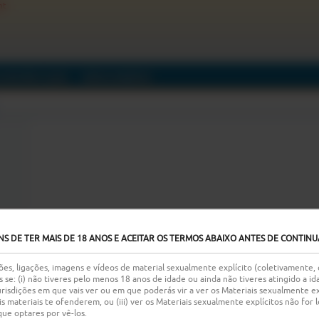
nt
GUIDORES
(0/0)
MERCHANDISE
NS DE TER MAIS DE 18 ANOS E ACEITAR OS TERMOS ABAIXO ANTES DE CONTINU
es, ligações, imagens e vídeos de material sexualmente explícito (coletivamente,
s se: (i) não tiveres pelo menos 18 anos de idade ou ainda não tiveres atingido a 
risdições em que vais ver ou em que poderás vir a ver os Materiais sexualmente exp
 tais materiais te ofenderem, ou (iii) ver os Materiais sexualmente explícitos não fo
e optares por vê-los.