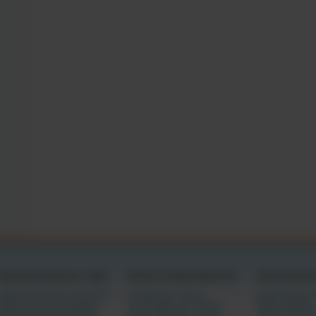
 a fazer o que os adultos fazem;
ens deste site destinam-se a ser utilizados por adultos responsáveis como ajuda se
entretenimento sexual;
r falsas declarações, sob pena de perjúrio, é um delito criminal; e
ordo seja regido pela Lei de Assinaturas Eletrónicas no Comércio Global e Nacio
), título 15 do U.S.C. § 7000, et seq., e, ao optar por clicar em "Aceito" e ao dar 
os deste acordo, adoto afirmativamente a linha de assinatura abaixo como a minha
u consentimento em ficar vinculado aos termos deste acordo.
                       
Câmaras gratuitas por região
Eventos privados disponíveis
Câmaras gratui
Câmaras da América do Norte
6 tokens por minuto
Espetáculos pr
Câmaras de outras regiões
12-18 tokens por minuto
Novas câmaras
Câmaras da Europa/Rússia
30-42 tokens por minuto
Câmaras de ga