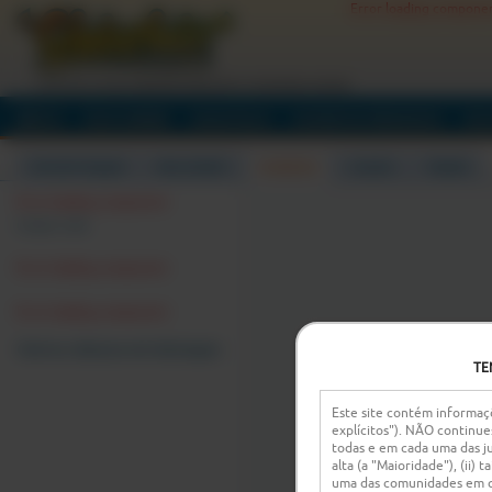
Error loading compone
O ATO DE TE MASTURBARES ENQUANTO CONVERSAS ONLINE
INÍCIO
DESCOBRIR
HASHTAGS
EVENTOS PRIVADOS
SE
EM DESTAQUE
MULHERES
HOMENS
CASAIS
TRANS
Error loading component
Limpar tudo
Error loading component
Error loading component
Outras câmaras em destaque:
TE
Este site contém informaçõ
explícitos"). NÃO continue
todas e em cada uma das ju
alta (a "Maioridade"), (ii)
uma das comunidades em qu