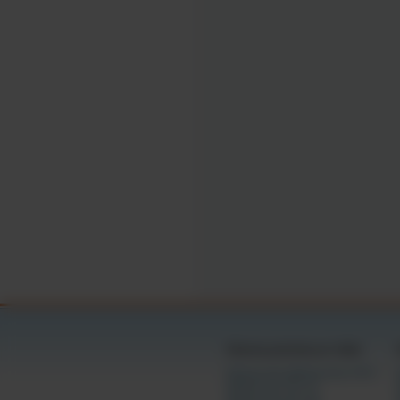
como adulto, vê-los
Os vídeos e as imag
educação sexual e 
Entendo que fornece
Aceito que este ac
como a "Lei e-Sign"
vinculação aos term
manifestação do me
Assinado:
                        /s/ 
Câmaras gratuitas por idade
Câmaras de adolescentes (18+)
Câmaras de 18 a 21
Câmaras de 20 a 30