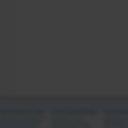
 a fazer o que os adultos fazem;
ens deste site destinam-se a ser utilizados por adultos responsáveis como ajuda se
entretenimento sexual;
r falsas declarações, sob pena de perjúrio, é um delito criminal; e
ordo seja regido pela Lei de Assinaturas Eletrónicas no Comércio Global e Nacio
), título 15 do U.S.C. § 7000, et seq., e, ao optar por clicar em "Aceito" e ao dar 
os deste acordo, adoto afirmativamente a linha de assinatura abaixo como a minha
u consentimento em ficar vinculado aos termos deste acordo.
                       
Câmaras gratuitas por região
Eventos privados disponíveis
Câmaras gratui
Câmaras da América do Norte
6 tokens por minuto
Espetáculos pr
Câmaras de outras regiões
12-18 tokens por minuto
Novas câmaras
Câmaras da Europa/Rússia
30-42 tokens por minuto
Câmaras de ga