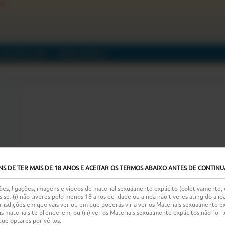
nt
GUIDORES
(0/0)
MERCHANDISE
NS DE TER MAIS DE 18 ANOS E ACEITAR OS TERMOS ABAIXO ANTES DE CONTINU
es, ligações, imagens e vídeos de material sexualmente explícito (coletivamente,
s se: (i) não tiveres pelo menos 18 anos de idade ou ainda não tiveres atingido a 
risdições em que vais ver ou em que poderás vir a ver os Materiais sexualmente exp
 tais materiais te ofenderem, ou (iii) ver os Materiais sexualmente explícitos não fo
e optares por vê-los.