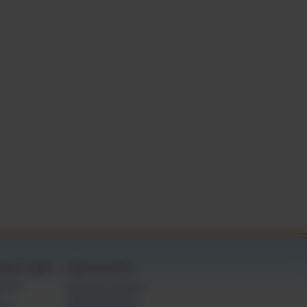
xual, para proporcionar
nal (comummente conhecida
o meu consentimento de
 assinatura e a
tas por estado
Câmaras gratuitas
ivados
Câmaras em destaque
Câmaras femininas
ming
Câmaras masculinas