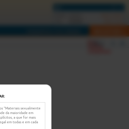
Estado:
Anónimo
(Iniciar sessão)
0
token
Tens:
(Obter mais)
REGISTAR
TRANSMITIR A TUA CÂMARA
Error
Filtros
loading
component
AR:
 os "Materiais sexualmente
idade da maioridade em
lícitos, a que for mais
r legal em todas e em cada