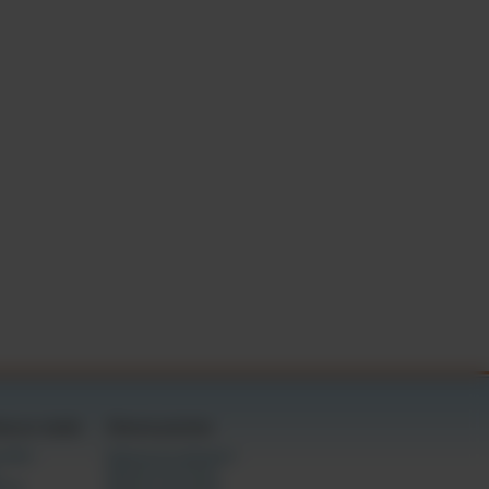
xual, para proporcionar
nal (comummente conhecida
o meu consentimento de
 assinatura e a
tas por estado
Câmaras gratuitas
ivados
Câmaras em destaque
Câmaras femininas
ming
Câmaras masculinas