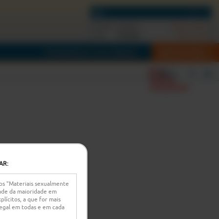
Estado:
Anónimo
(Iniciar sessão)
0
token
Tens:
(Obter mais)
REGISTAR
TRANSMITIR A TUA CÂMARA
Error
Filtros
loading
component
AR:
 os "Materiais sexualmente
idade da maioridade em
lícitos, a que for mais
r legal em todas e em cada