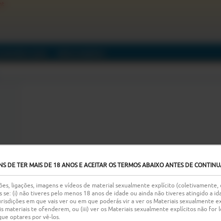
nt
GUIDORES
(0/0)
MERCHANDISE
NS DE TER MAIS DE 18 ANOS E ACEITAR OS TERMOS ABAIXO ANTES DE CONTINU
es, ligações, imagens e vídeos de material sexualmente explícito (coletivamente,
s se: (i) não tiveres pelo menos 18 anos de idade ou ainda não tiveres atingido a 
risdições em que vais ver ou em que poderás vir a ver os Materiais sexualmente exp
 tais materiais te ofenderem, ou (iii) ver os Materiais sexualmente explícitos não fo
e optares por vê-los.