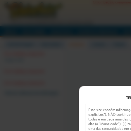
Error loading compone
O ATO DE TE MASTURBARES ENQUANTO CONVERSAS ONLINE
INÍCIO
DESCOBRIR
HASHTAGS
EVENTOS PRIVADOS
SE
EM DESTAQUE
MULHERES
HOMENS
CASAIS
TRANS
Error loading component
Limpar tudo
Error loading component
Error loading component
Outras câmaras em destaque:
TE
Este site contém informaçõ
explícitos"). NÃO continue
todas e em cada uma das ju
alta (a "Maioridade"), (ii)
uma das comunidades em qu