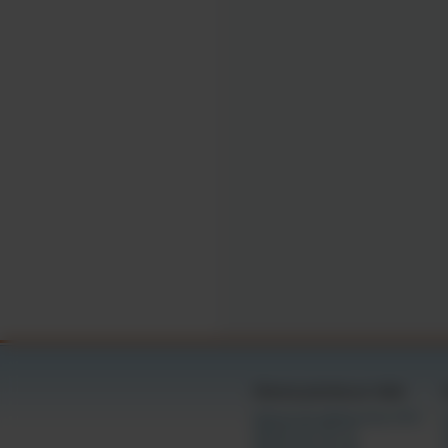
como adulto, vê-los
Os vídeos e as imag
educação sexual e 
Entendo que fornece
Aceito que este ac
como a "Lei e-Sign"
vinculação aos term
manifestação do me
Assinado:
                        /s/ 
Câmaras gratuitas por idade
Câmaras de adolescentes (18+)
Câmaras de 18 a 21
Câmaras de 20 a 30