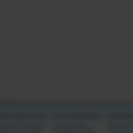
 a fazer o que os adultos fazem;
ens deste site destinam-se a ser utilizados por adultos responsáveis como ajuda se
entretenimento sexual;
r falsas declarações, sob pena de perjúrio, é um delito criminal; e
ordo seja regido pela Lei de Assinaturas Eletrónicas no Comércio Global e Nacio
), título 15 do U.S.C. § 7000, et seq., e, ao optar por clicar em "Aceito" e ao dar 
os deste acordo, adoto afirmativamente a linha de assinatura abaixo como a minha
u consentimento em ficar vinculado aos termos deste acordo.
                       
Câmaras gratuitas por região
Eventos privados disponíveis
Câmaras gratui
Câmaras da América do Norte
6 tokens por minuto
Espetáculos pr
Câmaras de outras regiões
12-18 tokens por minuto
Novas câmaras
Câmaras da Europa/Rússia
30-42 tokens por minuto
Câmaras de ga